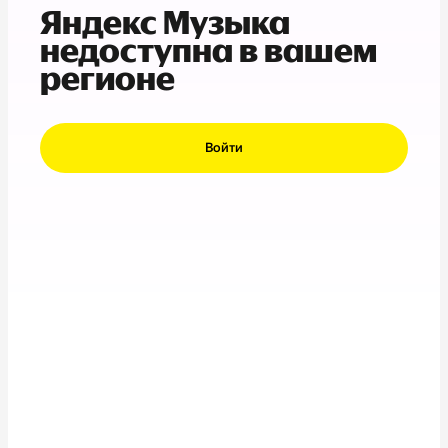
Яндекс Музыка
недоступна в вашем
регионе
Войти