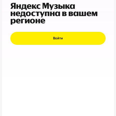
Яндекс Музыка
недоступна в вашем
регионе
Войти