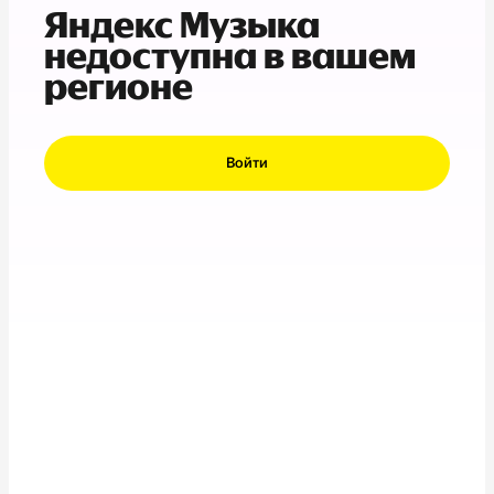
Яндекс Музыка
недоступна в вашем
регионе
Войти