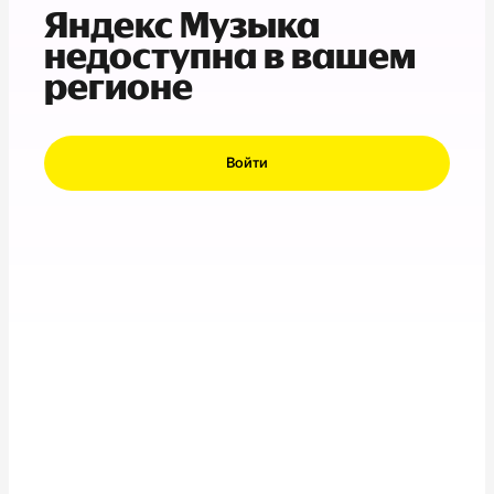
Яндекс Музыка
недоступна в вашем
регионе
Войти