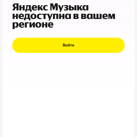
Яндекс Музыка
недоступна в вашем
регионе
Войти