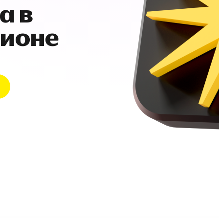
а в
гионе