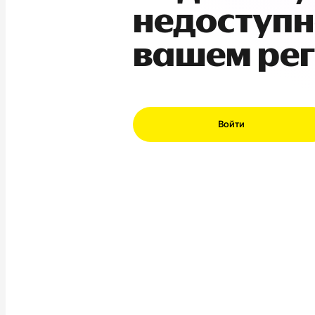
недоступн
вашем ре
Войти