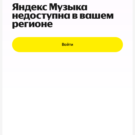
Яндекс Музыка
недоступна в вашем
регионе
Войти