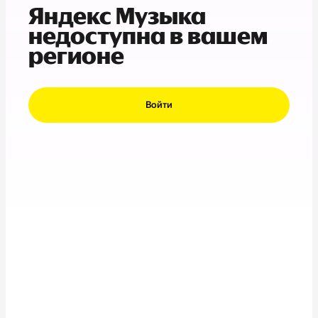
Яндекс Музыка
недоступна в вашем
регионе
Войти