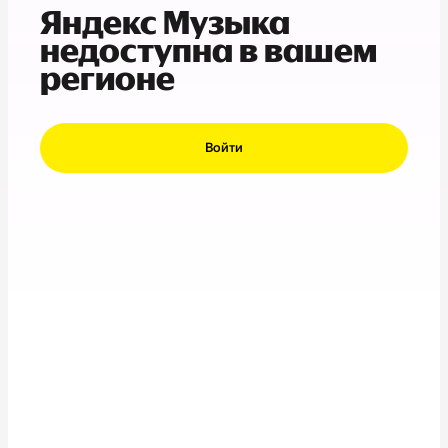
Яндекс Музыка
недоступна в вашем
регионе
Войти