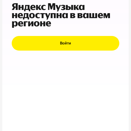
Яндекс Музыка
недоступна в вашем
регионе
Войти