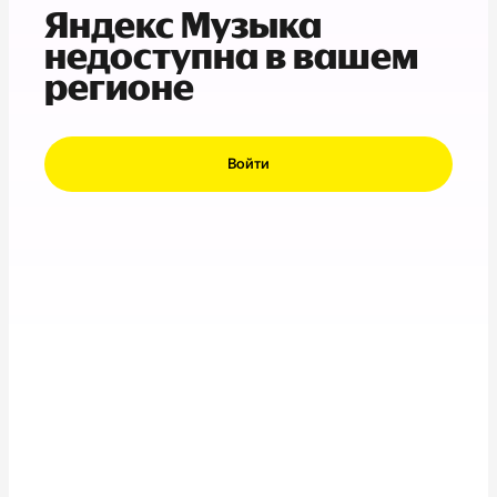
Яндекс Музыка
недоступна в вашем
регионе
Войти