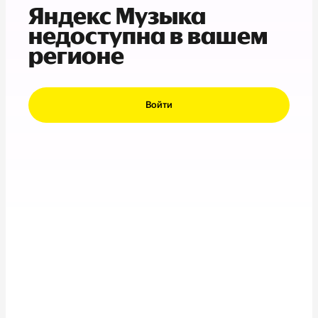
Яндекс Музыка
недоступна в вашем
регионе
Войти