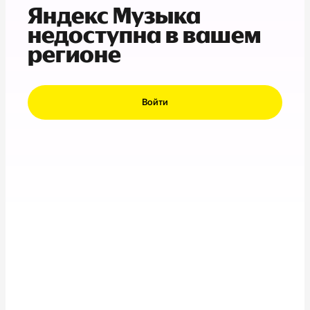
Яндекс Музыка
недоступна в вашем
регионе
Войти