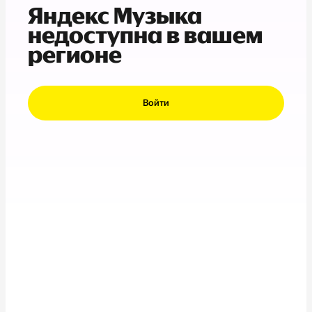
Яндекс Музыка
недоступна в вашем
регионе
Войти