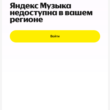
Яндекс Музыка
недоступна в вашем
регионе
Войти