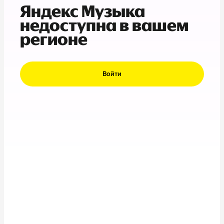
Яндекс Музыка
недоступна в вашем
регионе
Войти