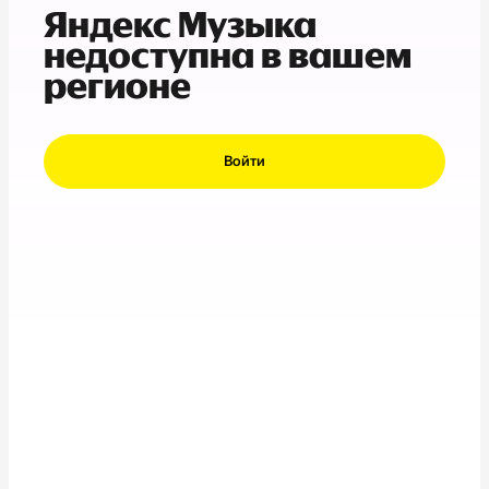
Яндекс Музыка
недоступна в вашем
регионе
Войти