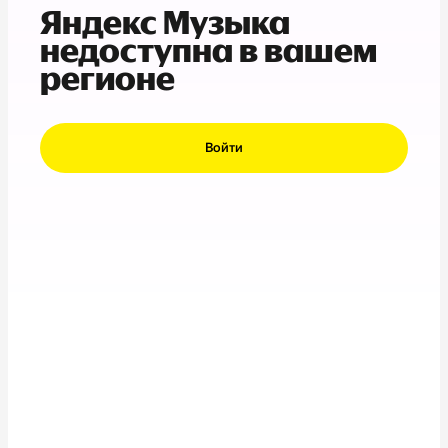
Яндекс Музыка
недоступна в вашем
регионе
Войти