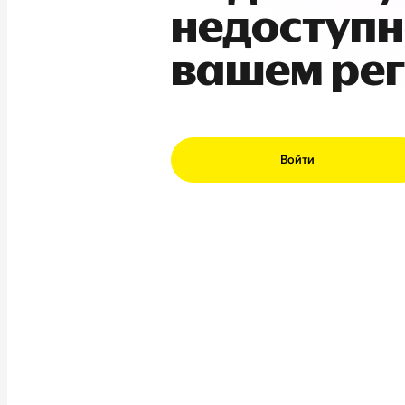
недоступн
вашем ре
Войти