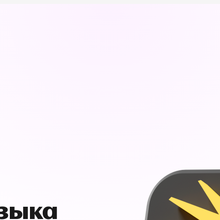
узыка