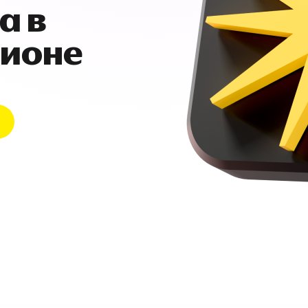
а в
гионе