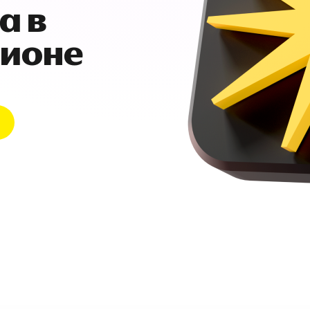
а в
гионе