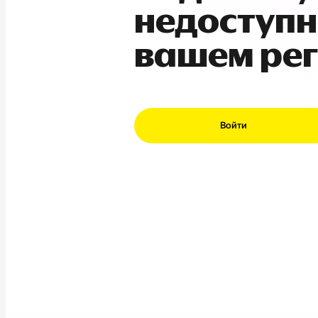
недоступн
вашем ре
Войти