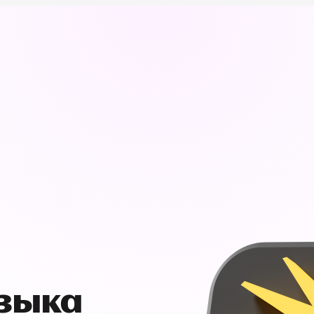
узыка