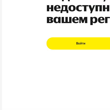
недоступн
вашем ре
Войти