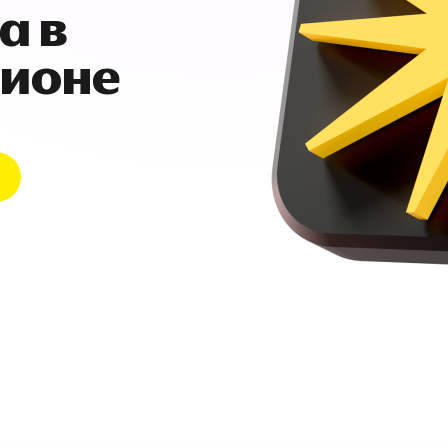
а в
гионе