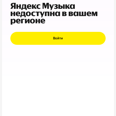
Яндекс Музыка
недоступна в вашем
регионе
Войти