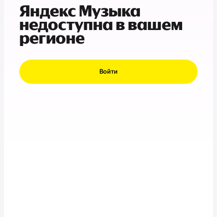
Яндекс Музыка
недоступна в вашем
регионе
Войти