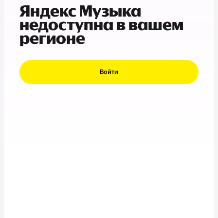
Яндекс Музыка
недоступна в вашем
регионе
Войти