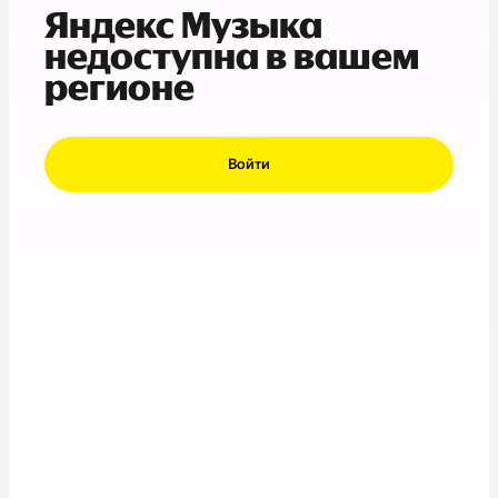
Яндекс Музыка
недоступна в вашем
регионе
Войти