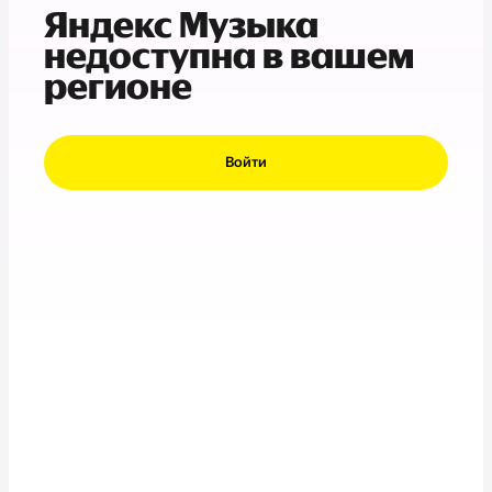
Яндекс Музыка
недоступна в вашем
регионе
Войти