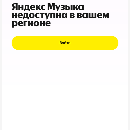
Яндекс Музыка
недоступна в вашем
регионе
Войти