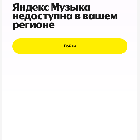
Яндекс Музыка
недоступна в вашем
регионе
Войти