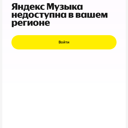
Яндекс Музыка
недоступна в вашем
регионе
Войти