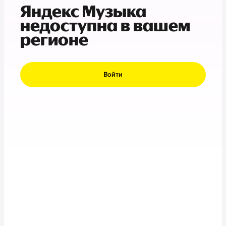
Яндекс Музыка
недоступна в вашем
регионе
Войти