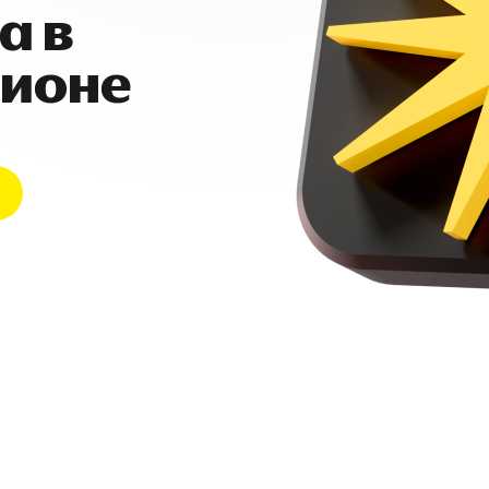
а в
гионе