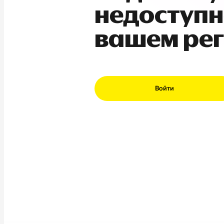
недоступн
вашем ре
Войти