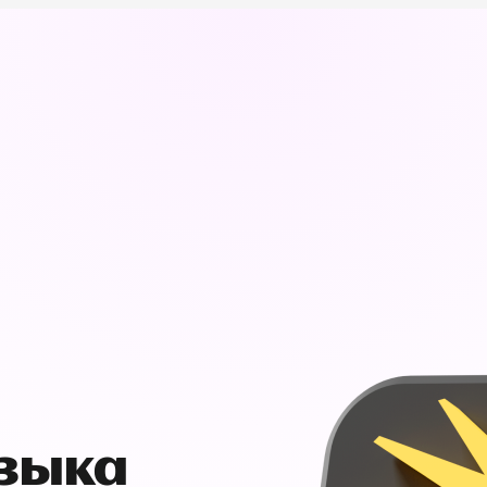
узыка