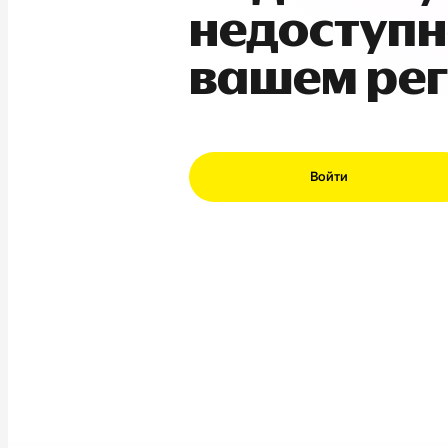
недоступн
вашем ре
Войти