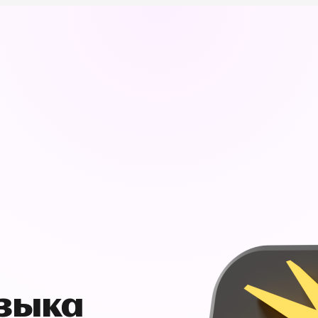
узыка