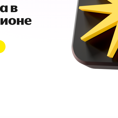
а в
гионе