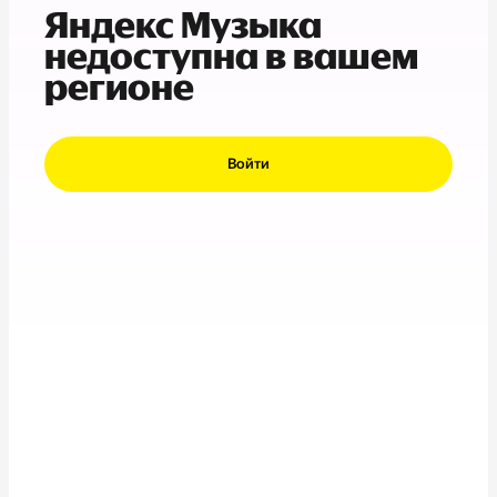
Яндекс Музыка
недоступна в вашем
регионе
Войти