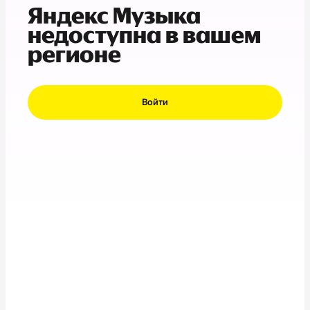
Яндекс Музыка
недоступна в вашем
регионе
Войти