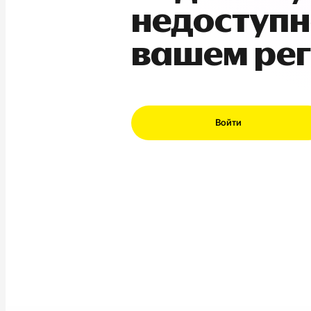
недоступн
вашем ре
Войти