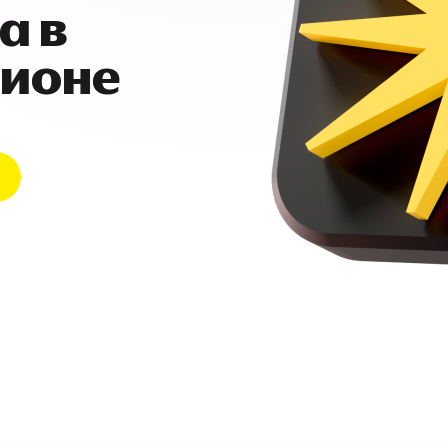
а в
гионе