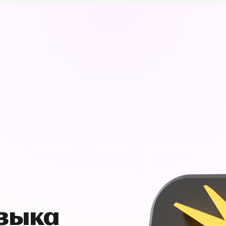
узыка