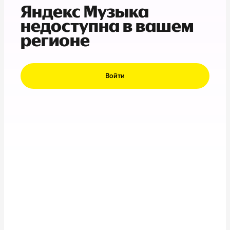
Яндекс Музыка
недоступна в вашем
регионе
Войти