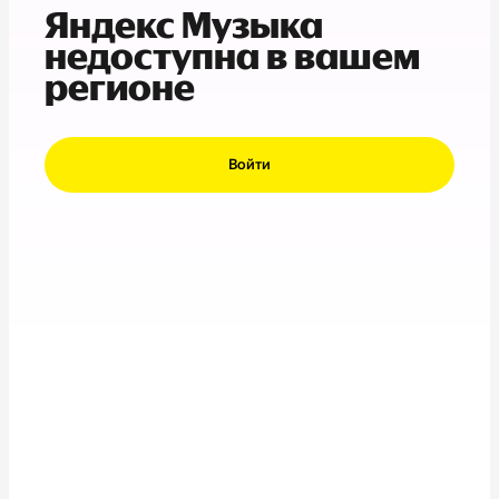
Яндекс Музыка
недоступна в вашем
регионе
Войти