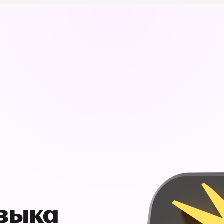
узыка