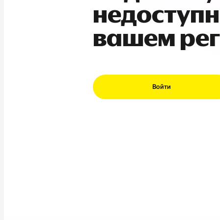
недоступн
вашем ре
Войти