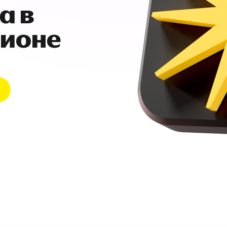
а в
гионе