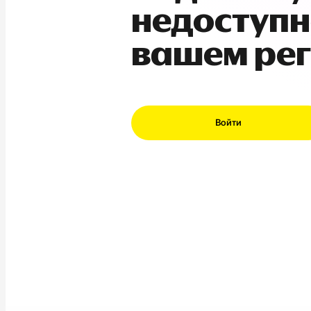
недоступн
вашем ре
Войти