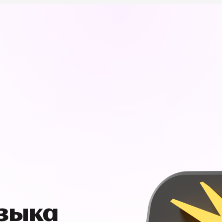
узыка