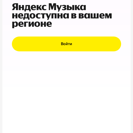
Яндекс Музыка
недоступна в вашем
регионе
Войти