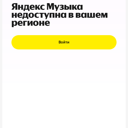
Яндекс Музыка
недоступна в вашем
регионе
Войти