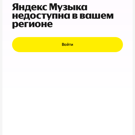
Яндекс Музыка
недоступна в вашем
регионе
Войти