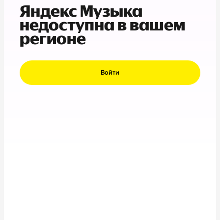
Яндекс Музыка
недоступна в вашем
регионе
Войти