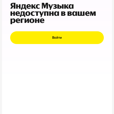
Яндекс Музыка
недоступна в вашем
регионе
Войти