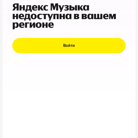
Яндекс Музыка
недоступна в вашем
регионе
Войти