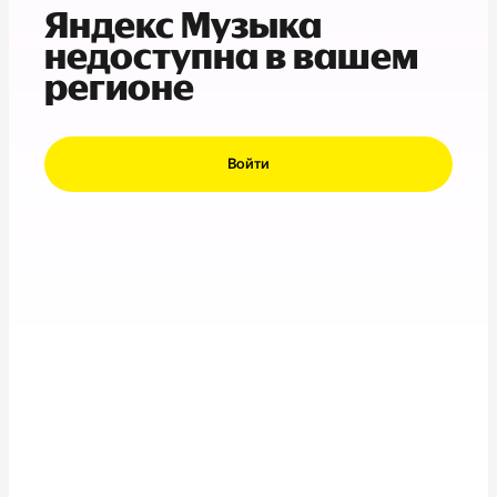
Яндекс Музыка
недоступна в вашем
регионе
Войти