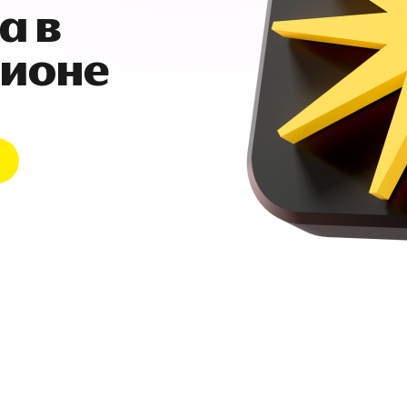
а в
гионе