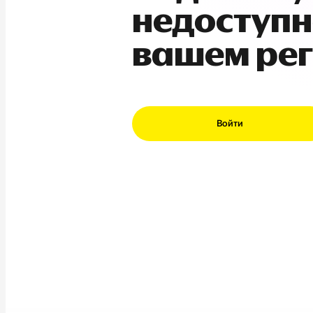
недоступн
вашем ре
Войти