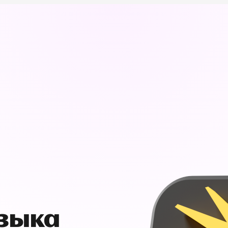
узыка