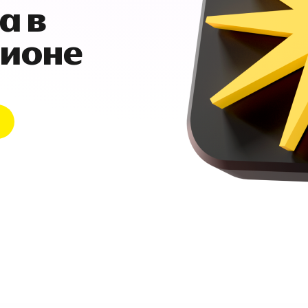
а в
гионе