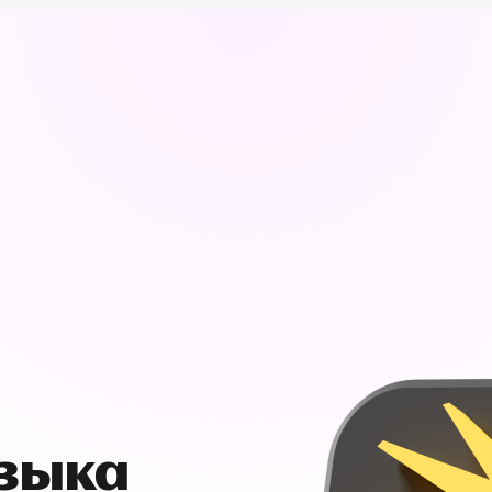
узыка