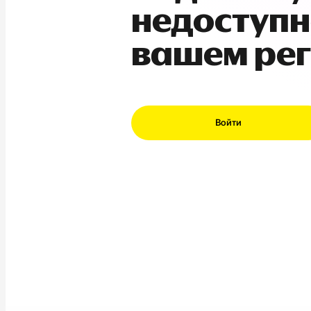
недоступн
вашем ре
Войти