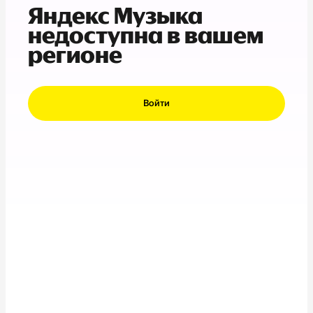
Яндекс Музыка
недоступна в вашем
регионе
Войти