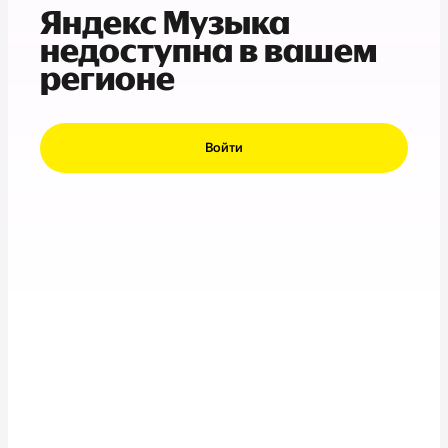
Яндекс Музыка
недоступна в вашем
регионе
Войти